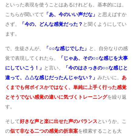
といった表現を使うことはあるけれども、基本的には、
こちらが聞いてて
「あ、今のいい声だな」
と思えばすか
さず、
「今の、どんな感覚だった？
と聞くようにしてい
ます。
で、生徒さんが、
「○○な感じでした」
と、自分なりの感
覚で表現してくれたら、
「じゃあ、その○○な感じを大事
にしていこう！」
と言い、
「今のはさっきの○○な感じと
違って、△△な感じだったんじゃない？」
みたいに、
あ
くまでも何ボイスかではなく、単純に上手く行った感覚
とそうでない感覚の違いに気づくトレーニング
を繰り返
す。
そして
好きな声と楽に出せた声のバランス
というか、こ
の
似て非なる二つの感覚の折衷案
を模索することも大